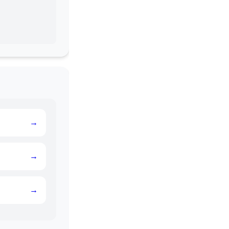
→
→
→